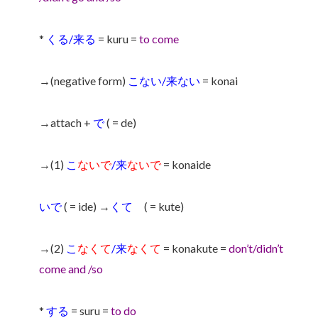
*
くる/来る
= kuru =
to come
→(negative form)
こない/来ない
= konai
→attach +
で
( = de)
→(1)
こ
ないで
/来
ないで
= konaide
いで
( = ide) →
くて
( = kute)
→(2)
こ
なくて
/来
なくて
= konakute =
don’t/didn’t
come and /so
*
する
= suru =
to do