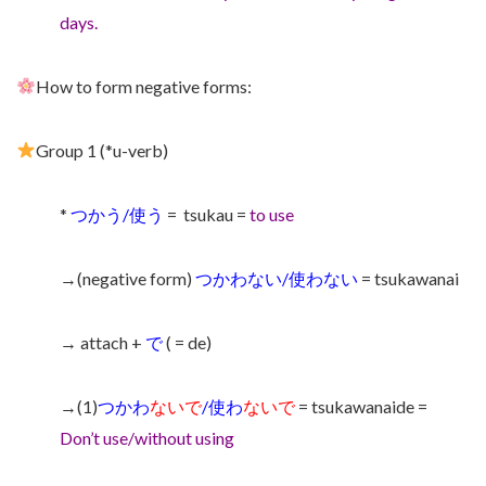
days.
How to form negative forms:
Group 1 (*u-verb)
*
つかう/使う
=
tsukau =
to use
→(negative form)
つかわない/使わない
= tsukawanai
→ attach +
で
( = de)
→(1)
つかわ
ないで
/使わ
ないで
= tsukawanaide =
Don’t use/without using