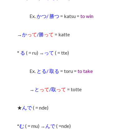
Ex.
かつ/ 勝つ
= katsu =
to win
→
か
って
/勝
って
= katte
*
る
( = ru) →
って
( = tte)
Ex.
とる/ 取る
= toru =
to take
→
と
って
/取
って
= totte
★
んで
( = nde)
*
む
( = mu) →
んで
( =nde)