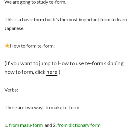
We are gong to study te-form.
This is a basic form but it’s the most important form to learn
Japanese.
How to form te-form:
(If you want to jump to How to use te-form skipping
how to form, click
here
.)
Verbs:
There are two ways to make te-form
1.
from masu-form
and 2.
from dictionary form