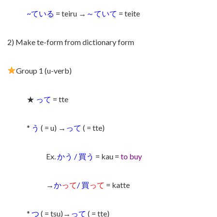
~ている
= teiru →
～ていて
= teite
2) Make te-form from dictionary form
Group 1 (u-verb)
★
って
= tte
*
う
( = u) →
って
( = tte)
Ex.
かう / 買う
= kau =
to buy
→
か
って
/ 買
って
= katte
*
つ
( = tsu)→
って
( = tte)