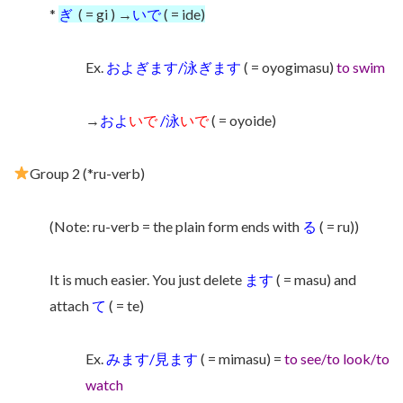
*
ぎ
( = gi ) →
いで
( = ide)
Ex.
およぎます/泳ぎます
( = oyogimasu)
to swim
→
およ
いで
/泳
いで
( = oyoide)
Group 2 (*ru-verb)
(Note: ru-verb = the plain form ends with
る
( = ru))
It is much easier. You just delete
ます
( = masu) and
attach
て
( = te)
Ex.
みます/見ます
( = mimasu) =
to see/to look/to
watch