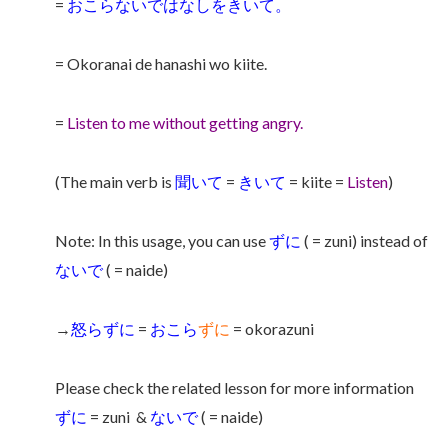
=
おこらないではなしをきいて。
= Okoranai de hanashi wo kiite.
=
Listen to me without getting angry.
(The main verb is
聞いて
=
きいて
= kiite =
Listen
)
Note: In this usage, you can use
ずに
( = zuni) instead of
ないで
( = naide)
→
怒らずに
=
おこら
ずに
= okorazuni
Please check the related lesson for more information
ずに
= zuni
&
ないで
( = naide)