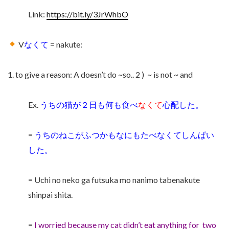
Link:
https://bit.ly/3JrWhbO
V
なくて
= nakute:
1. to give a reason: A doesn’t do ~so.. 2 )
~ is not ~ and
Ex.
うちの猫が２日も何も食べ
なくて
心配した。
=
うちのねこがふつかもなにもたべなくてしんぱい
した。
= Uchi no neko ga futsuka mo nanimo tabenakute
shinpai shita.
=
I worried because my cat didn’t eat anything for
two