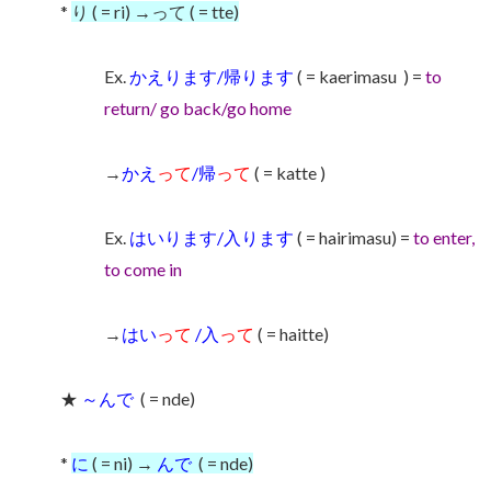
*
り ( = ri) →って ( = tte)
Ex.
かえります/帰ります
( = kaerimasu
) =
to
return/ go back/go home
→
かえ
って
/帰
って
( = katte )
Ex.
はいります/入ります
( = hairimasu) =
to enter,
to come in
→
はい
って
/入
って
( = haitte)
★
～んで
( = nde)
*
に
( = ni) →
んで
( = nde)