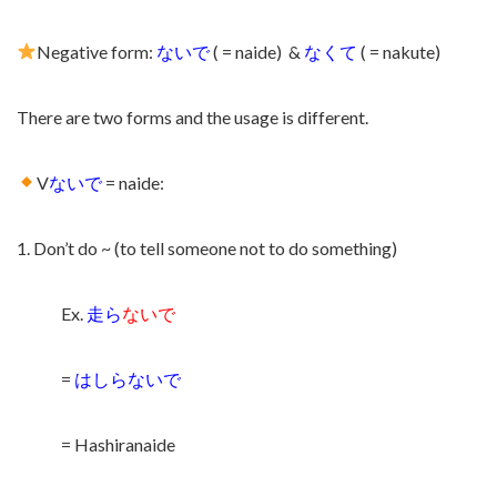
Negative form:
ないで
( = naide)
&
なくて
( = nakute)
There are two forms and the usage is different.
V
ないで
= naide:
1. Don’t do ~ (to tell someone not to do something)
Ex.
走ら
ないで
=
はしらないで
= Hashiranaide