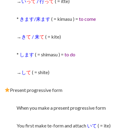
→
い
って
/ 行
って
( = itte)
*
きます/来ます
( = kimasu ) =
to come
→
き
て
/ 来
て
( = kite)
*
します
( = shimasu ) =
to do
→
し
て
( = shite)
Present progressive form
When you make a present progressive form
You first make te-form and attach
いて
( = ite)