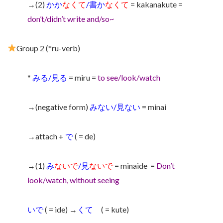
→(2)
かか
なくて
/書か
なくて
= kakanakute =
don’t/didn’t write and/so~
Group 2 (*ru-verb)
*
みる/見る
= miru =
to see/look/watch
→(negative form)
みない/見ない
= minai
→attach +
で
( = de)
→(1)
み
ないで
/見
ないで
= minaide
=
Don’t
look/watch, without seeing
いで
( = ide) →
くて
( = kute)