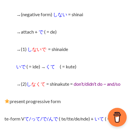
→(negative form)
しない
= shinai
→attach +
で
( = de)
→(1)
し
ないで
= shinaide
いで
( = ide) →
くて
( = kute)
→(2)
し
なくて
= shinakute =
don’t/didn’t do ~ and/so
present progressive form
te-form V
て/って/で/んで
( te/tte/de/nde) +
いて
( = ite)