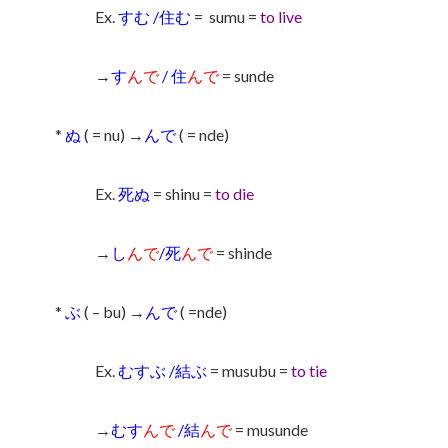
Ex.
すむ /住む
= sumu =
to live
→
す
んで
/ 住
んで
= sunde
*
ぬ
( = nu) →
んで
( = nde)
Ex.
死ぬ
= shinu =
to die
→
し
んで
/死
んで
= shinde
*
ぶ
( – bu) →
んで
( =nde)
Ex.
むすぶ /結ぶ
= musubu =
to tie
→
むす
んで
/結
んで
= musunde