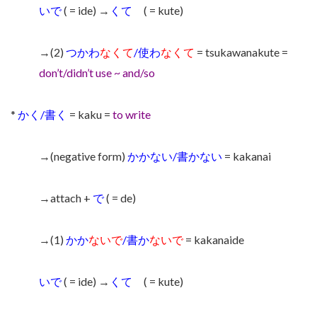
いで
( = ide) →
くて
( = kute)
→(2)
つかわ
なくて
/使わ
なくて
= tsukawanakute =
don’t/didn’t use ~ and/so
*
かく/書く
= kaku =
to write
→(negative form)
かかない/書かない
= kakanai
→attach +
で
( = de)
→(1)
かか
ないで
/書か
ないで
= kakanaide
いで
( = ide) →
くて
( = kute)