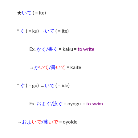
★
いて
( = ite)
*
く
( = ku) →
いて
( = ite)
Ex.
かく/書く
= kaku =
to write
→
か
いて
/書
いて
= kaite
*
ぐ
( = gu) →
いで
( = ide)
Ex.
およぐ/泳ぐ
= oyogu
=
to swim
→
およ
いで
/泳
いで
= oyoide