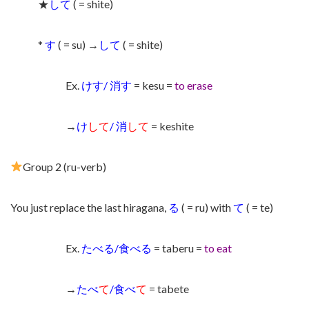
★
して
( = shite)
*
す
( = su) →
して
( = shite)
Ex.
けす/ 消す
= kesu =
to erase
→
け
して
/ 消
して
= keshite
Group 2 (ru-verb)
You just replace the last hiragana,
る
( = ru) with
て
( = te)
Ex.
たべる/食べる
= taberu =
to eat
→
たべ
て
/食べ
て
= tabete