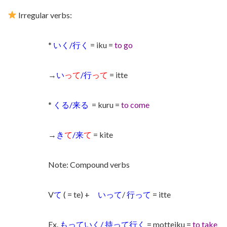
Irregular verbs:
*
いく/行く
= iku =
to go
→
い
って
/行
って
= itte
*
くる/来る
= kuru =
to come
→
き
て
/来
て
= kite
Note: Compound verbs
V
て
( = te) +
いって
/
行って
= itte
Ex.
もっていく/ 持って行く
= motteiku =
to take