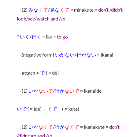
→(2)
みな
くて
/見な
くて
= minakute =
don’t /didn’t
look/see/watch and /so
*
いく/行く
= iku =
to go
→(negative form)
いかない/行かない
= ikanai
→attach +
で
( = de)
→(1)
いか
ないで
/行か
ないで
= ikanaide
いで
( = ide) →
くて
( = kute)
→(2)
いか
なくて
/行か
なくて
= ikanakute =
don’t
/didn’t go and /so