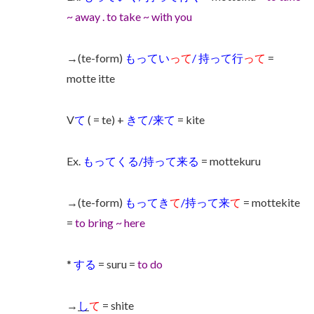
~ away . to take ~ with you
→(te-form)
もってい
って
/ 持って行
って
=
motte itte
V
て
( = te) +
きて/来て
= kite
Ex.
もってくる/持って来る
= mottekuru
→(te-form)
もって
き
て
/持って来
て
= mottekite
=
to bring ~ here
*
する
= suru =
to do
→
し
て
= shite