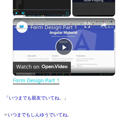
Now Playing
×
Play
Unmute
Fullscreen
Form Design Part 1
Play Video
Watch on
Form Design Part 1
「いつまでも親友でいてね。」
=
いつまでもしんゆうでいてね。