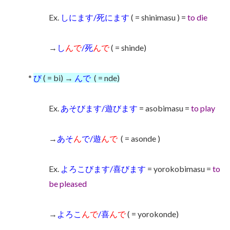
Ex.
しにます/死にます
( = shinimasu ) =
to die
→
し
んで
/死
んで
( = shinde)
*
び
( = bi) →
んで
( = nde)
Ex.
あそびます/遊びます
= asobimasu =
to play
→
あそ
ん
で/遊
んで
( = asonde )
Ex.
よろこびます/喜びます
= yorokobimasu =
to
be pleased
→
よろこ
んで
/喜
んで
( = yorokonde)