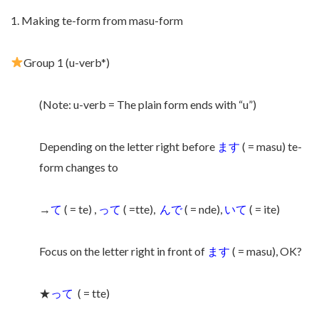
1. Making te-form from masu-form
Group 1 (u-verb*)
(Note: u-verb = The plain form ends with “u”)
Depending on the letter right before
ます
( = masu) te-
form changes to
→
て
( = te) ,
って
( =tte),
んで
( = nde),
いて
( = ite)
Focus on the letter right in front of
ます
( = masu), OK?
★
って
( = tte)