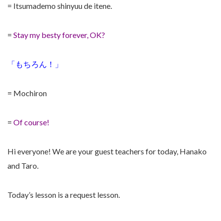
= Itsumademo shinyuu de itene.
=
Stay my besty forever, OK?
「もちろん！」
= Mochiron
=
Of course!
Hi everyone! We are your guest teachers for today, Hanako
and Taro.
Today’s lesson is a request lesson.