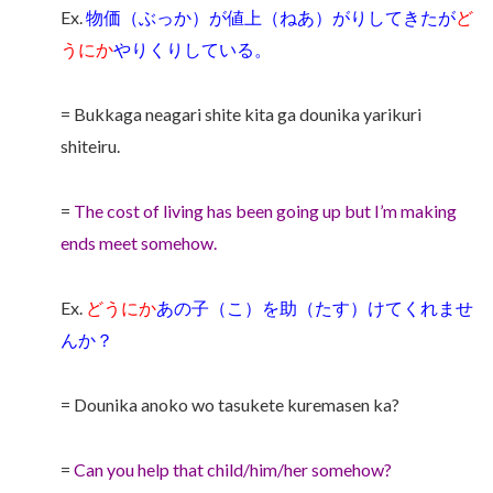
Ex.
物価（ぶっか）が値上（ねあ）がりしてきたが
ど
うにか
やりくりしている。
= Bukkaga neagari shite kita ga dounika yarikuri
shiteiru.
=
The cost of living has been going up but I’m making
ends meet somehow.
Ex.
どうにか
あの子（こ）を助（たす）けてくれませ
んか？
= Dounika anoko wo tasukete kuremasen ka?
=
Can you help that child/him/her somehow?