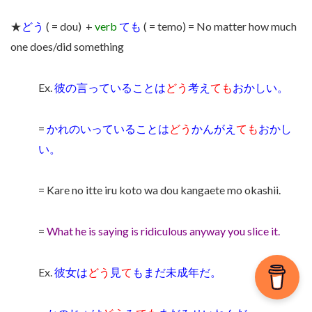
★
どう
( = dou)
+
verb
ても
( = temo) = No matter how much
one does/did something
Ex.
彼の言っていることは
どう
考え
ても
おかしい。
=
かれのいっていることは
どう
かんがえ
ても
おかし
い。
= Kare no itte iru koto wa dou kangaete mo okashii.
=
What he is saying is ridiculous anyway you slice it.
Ex.
彼女は
どう
見
て
もまだ未成年だ。