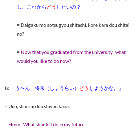
し、これから
どう
したいの？」
= Daigaku mo sotsugyou shitashi, kore kara dou shitai
no?
=
Now that you graduated from the university,
what
would you like to do now?
B:
「う〜ん、将来（しょうらい）
どう
しようかな。」
= Uun, shourai dou shiyou kana.
=
Hmm,
What should I do in my future.