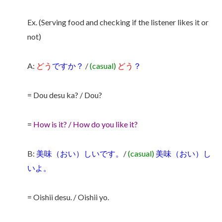
Ex. (Serving food and checking if the listener likes it or
not)
A:
どう
ですか？
/
(casual)
どう
？
= Dou desu ka? / Dou?
=
How is it? / How do you like it?
B:
美味（おい）しいです。
/
(casual)
美味（おい）し
いよ。
= Oishii desu. / Oishii yo.