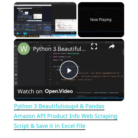
×
Now Playing
×
Play
Unmute
Fullscreen
Python 3 Beautifulsoup4 & Pandas Amazon API Product Info Web Scraping Script & Save it in Excel File
Play Video
Watch on
Python 3 Beautifulsoup4 & Pandas
Amazon API Product Info Web Scraping
Script & Save it in Excel File