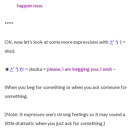
happen now.
****
OK, now let’s look at some more expressions with
どう
( =
dou).
★
どうか
= douka =
please, I am begging you, I wish ~
When you beg for something or when you ask someone for
something.
(Note: It expresses one’s strong feelings so it may sound a
little dramatic when you just ask for something.)