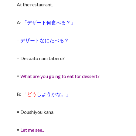
At the restaurant.
A:
「デザート何食べる？」
=
デザートなにたべる？
= Dezaato nani taberu?
=
What are you going to eat for dessert?
B:
「
どう
しようかな。」
= Doushiyou kana.
=
Let me see..