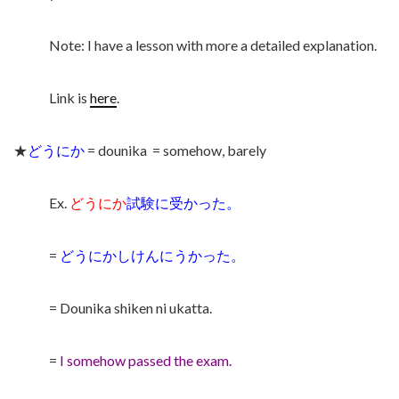
Note: I have a lesson with more a detailed explanation.
Link is
here
.
★
どうにか
= dounika
= somehow, barely
Ex.
どうにか
試験に受かった。
=
どうにかしけんにうかった。
= Dounika shiken ni ukatta.
=
I somehow passed the exam.