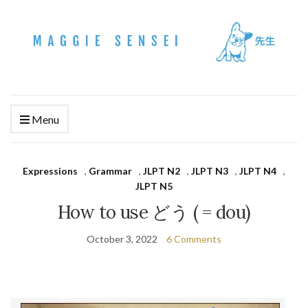
Menu
Expressions
,
Grammar
,
JLPT N2
,
JLPT N3
,
JLPT N4
,
JLPT N5
How to use どう ( = dou)
October 3, 2022
6 Comments