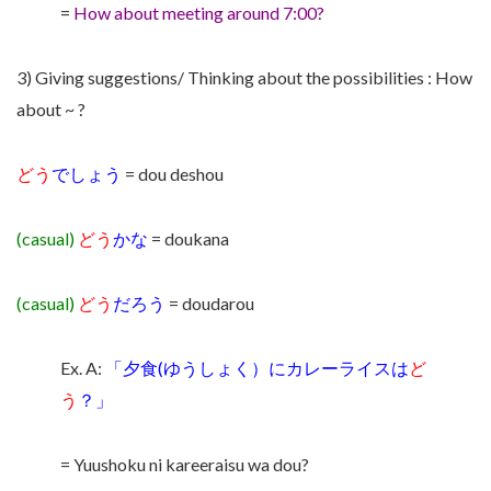
=
How about meeting around 7:00?
3) Giving suggestions/ Thinking about the possibilities : How
about ~ ?
どう
でしょう
= dou deshou
(casual)
どう
かな
= doukana
(casual)
どう
だろう
= doudarou
Ex. A:
「夕食(ゆうしょく）にカレーライスは
ど
う
？」
= Yuushoku ni kareeraisu wa dou?