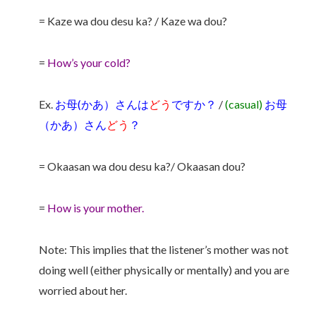
= Kaze wa dou desu ka? / Kaze wa dou?
=
How’s your cold?
Ex.
お母(かあ）さんは
どう
ですか？
/
(casual)
お母
（かあ）さん
どう
？
= Okaasan wa dou desu ka?/ Okaasan dou?
=
How is your mother.
Note: This implies that the listener’s mother was not
doing well (either physically or mentally) and you are
worried about her.