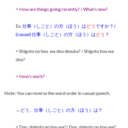
=
How are things going recently? / What’s new?
Ex.
仕事（しごと）の方（ほう）は
どう
ですか？/
(casual) 仕事（しごと）の方（ほう）は
どう
？
= Shigoto no hou
wa dou desuka? / Shigoto hou wa
dou?
=
How’s work?
Note: You can reverse the word order in casual speech.
→
どう、仕事（しごと）の方（ほう）は？
= Dou, shigoto no hou wa?/ Dou, shigoto no hou wa?