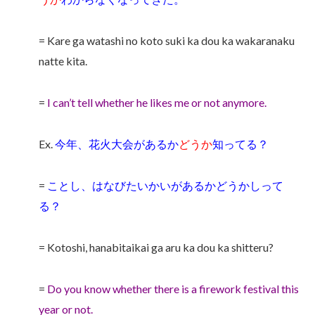
= Kare ga watashi no koto suki ka dou ka wakaranaku
natte kita.
=
I can’t tell whether he likes me or not anymore.
Ex.
今年、花火大会があるか
どうか
知ってる？
=
ことし、はなびたいかいがあるかどうかしって
る？
= Kotoshi, hanabitaikai ga aru ka dou ka shitteru?
=
Do you know whether there is a firework festival this
year or not.