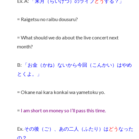
Ex. A:
「来月（らいげつ）のライブ
どう
する？」
= Raigetsu no raibu dousuru?
= What should we do about the live concert next
month?
B:
「お金（かね）ないから今回（こんかい）はやめ
とくよ。」
= Okane nai kara konkai wa yametoku yo.
=
I am short on money so I’ll pass this time.
Ex.
その後（ご）、あの二人（ふたり）は
どう
なった
の？