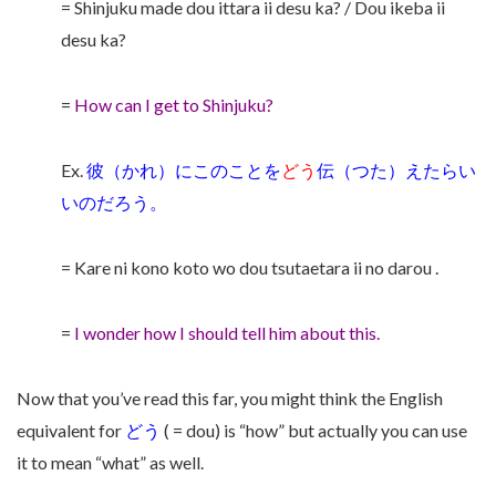
= Shinjuku made dou ittara ii desu ka? / Dou ikeba ii
desu ka?
=
How can I get to Shinjuku?
Ex.
彼（かれ）にこのことを
どう
伝（つた）えたらい
いのだろう。
= Kare ni kono koto wo dou tsutaetara ii no darou .
=
I wonder how I should tell him about this.
Now that you’ve read this far, you might think the English
equivalent for
どう
( = dou) is “how” but actually you can use
it to mean “what” as well.