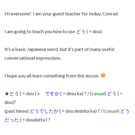
Hi everyone!
I am your guest teacher for today, Conrad
I am going to teach you how to use
どう
( = dou)
It’s a basic Japanese word, but it’s part of many useful
conversational expressions.
I hope you all learn something from this lesson.
★
どう
( = dou ) +
ですか
( = desu ka) ? /
(casual)
どう
( =
dou)?
(past tense)
どうでしたか
( = dou deshita ka) ? /
(casual)
どう
だった
( = doudatta ) ?