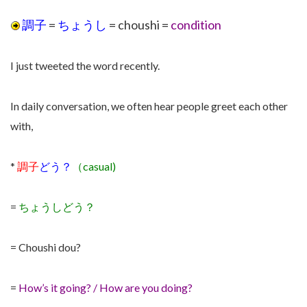
調子
=
ちょうし
= choushi =
condition
I just tweeted the word recently.
In daily conversation, we often hear people greet each other
with,
*
調子
どう？
（casual)
=
ちょうしどう？
= Choushi dou?
=
How’s it going? / How are you doing?