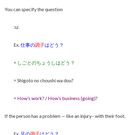
You can specify the question
:u:
Ex.
仕事の
調子
はどう？
=
しごとのちょうしはどう？
= Shigoto no choushi wa dou?
=
How’s work? / How’s business (going)?
If the person has a problem — like an injury– with their foot.
Ex.
足の
調子
は
どう？