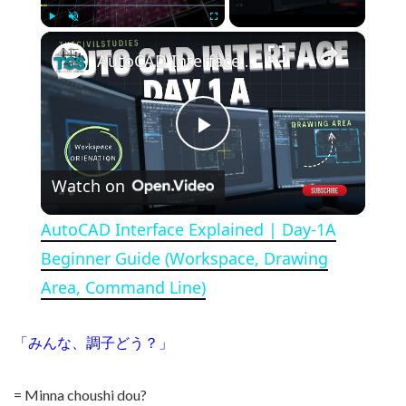
×
Play
Unmute
Fullscreen
AutoCAD Interface Explained | Day-1A Beginner Guide (Workspace, Drawing Area, Command Line)
Play Video
Watch on
AutoCAD Interface Explained | Day-1A
Beginner Guide (Workspace, Drawing
Area, Command Line)
「みんな、調子どう？」
= Minna choushi dou?