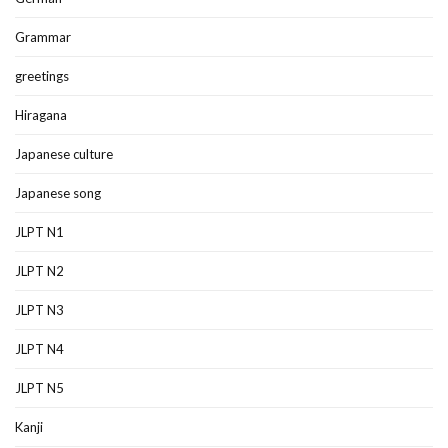
Grammar
greetings
Hiragana
Japanese culture
Japanese song
JLPT N1
JLPT N2
JLPT N3
JLPT N4
JLPT N5
Kanji