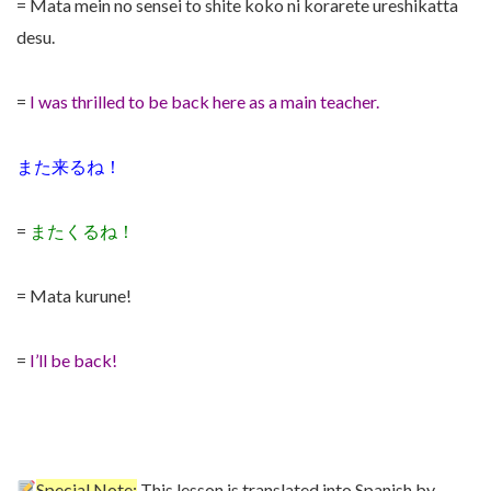
= Mata mein no sensei to shite koko ni korarete ureshikatta
desu.
=
I was thrilled to be back here as a main teacher.
また来るね！
=
またくるね！
= Mata kurune!
=
I’ll be back!
Special Note:
This lesson is translated into Spanish by