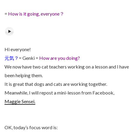
=
How is it going, everyone？
Hi everyone!
元気？
= Genki =
How are you doing?
We now have two cat teachers working on a lesson and I have
been helping them.
It is great that dogs and cats are working together.
Meanwhile, I will repost a mini-lesson from Facebook,
Maggie Sensei.
OK, today’s focus word is: