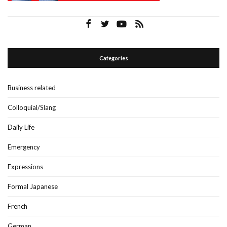
Categories
Business related
Colloquial/Slang
Daily Life
Emergency
Expressions
Formal Japanese
French
German