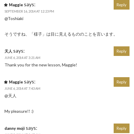
says:
Maggie
Reply
SEPTEMBER 16, 2014 AT 12:23 PM
@Toshiaki
そうですね、「様子」は目に見えるもののことを言います。
says:
天人
Reply
JUNE 6, 2014 AT 3:21 AM
Thank you for the new lesson, Maggie!
says:
Maggie
Reply
JUNE 6, 2014 AT 7:43 AM
@天人
My pleasure!! :)
says:
danny moji
Reply