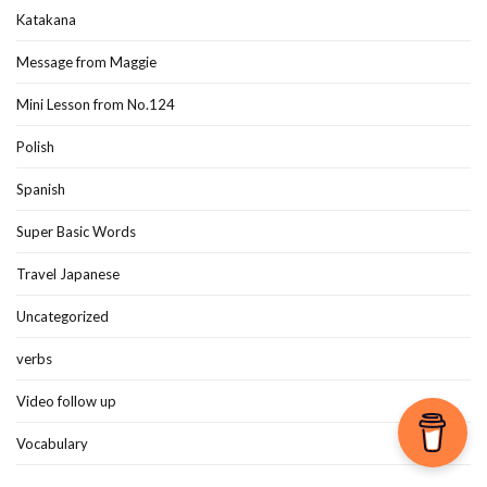
Katakana
Message from Maggie
Mini Lesson from No.124
Polish
Spanish
Super Basic Words
Travel Japanese
Uncategorized
verbs
Video follow up
Vocabulary