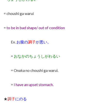
= choushi ga warui
=
to be in bad shape/ out of condition
Ex.
お腹の
調子
が悪い。
=
おなかのちょうしがわるい
= Onaka no choushi ga warui.
=
I have an upset stomach.
★
調子
にのる