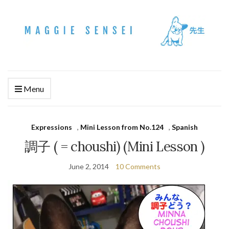
Menu
Expressions
,
Mini Lesson from No.124
,
Spanish
調子 ( = choushi) (Mini Lesson )
June 2, 2014
10 Comments