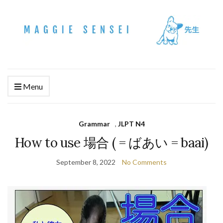
Menu
Grammar
,
JLPT N4
How to use 場合 ( = ばあい = baai)
September 8, 2022
No Comments