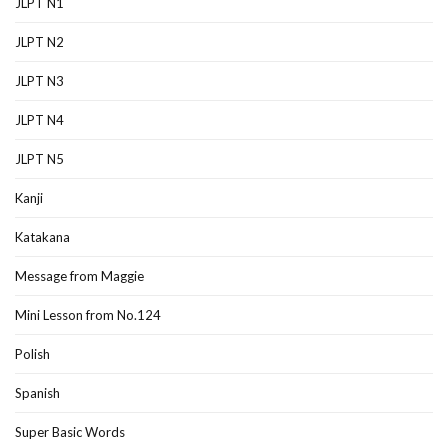
JLPT N1
JLPT N2
JLPT N3
JLPT N4
JLPT N5
Kanji
Katakana
Message from Maggie
Mini Lesson from No.124
Polish
Spanish
Super Basic Words