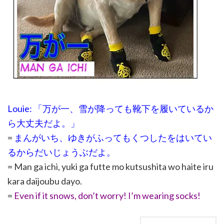
Louie: 「万が一、雪が降っても靴下を履いているか
ら大丈夫だよ。」
=
まんがいち、ゆきがふってもくつしたをはいてい
るからだいじょうぶだよ。
= Man ga ichi, yuki ga futte mo kutsushita wo haite iru
kara daijoubu dayo.
=
Even if it snows, don’t worry! I’m wearing socks!