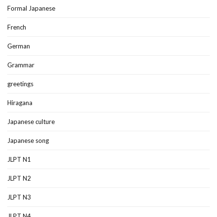
Formal Japanese
French
German
Grammar
greetings
Hiragana
Japanese culture
Japanese song
JLPT N1
JLPT N2
JLPT N3
JLPT N4