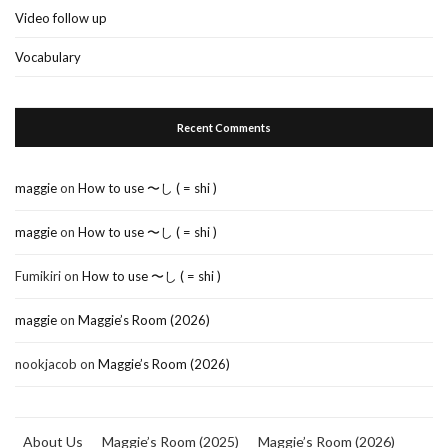
Video follow up
Vocabulary
Recent Comments
maggie
on
How to use 〜し ( = shi )
maggie
on
How to use 〜し ( = shi )
Fumikiri
on
How to use 〜し ( = shi )
maggie
on
Maggie’s Room (2026)
nookjacob
on
Maggie’s Room (2026)
About Us
Maggie’s Room (2025)
Maggie’s Room (2026)