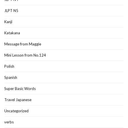
JLPT N5
Kanji
Katakana
Message from Maggie
Mini Lesson from No.124
Polish
Spanish
Super Basic Words
Travel Japanese
Uncategorized
verbs